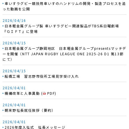
車いすラグビー競技用車いすのハンドリムの開発・製造プロセスを追
った動画を公開
2026/04/16
日本軽金属グループ製 車いすラグビー関連製品がTBS系日曜劇場
『ＧＩＦＴ』に登場
2026/04/15
日本軽金属グループ静岡地区 日本軽金属グループpresentsマッチデ
ーを開催（NTT JAPAN RUGBY LEAGUE ONE 2025-26 D1 第13節
にて）
2026/04/15
船橋工場 習志野市役所工場見学受け入れ
2026/04/01
機構改革と人事異動
(
PDF
)
2026/04/01
朝来野社長就任挨拶（要約）
2026/04/01
2026年度入社式 社長メッセージ