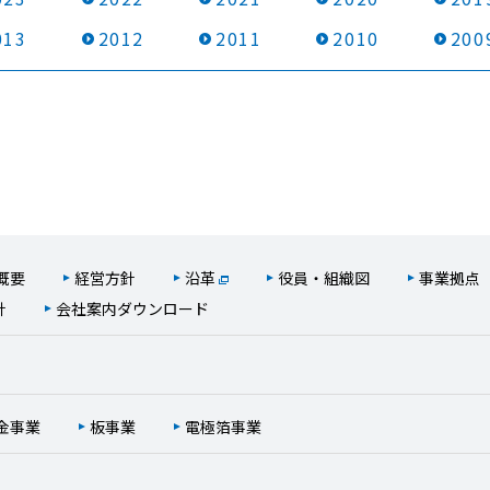
013
2012
2011
2010
200
概要
経営方針
沿革
役員・組織図
事業拠点
針
会社案内ダウンロード
金事業
板事業
電極箔事業