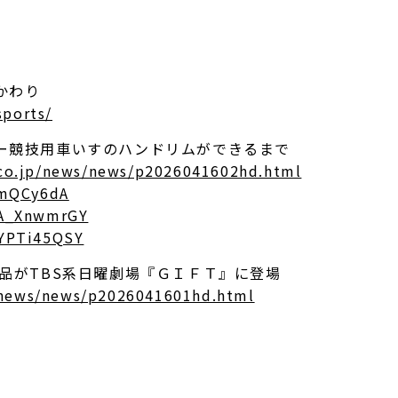
かわり
sports/
ー競技用車いすのハンドリムができるまで
.co.jp/news/news/p2026041602hd.html
EmQCy6dA
vA_XnwmrGY
KYPTi45QSY
品がTBS系日曜劇場『ＧＩＦＴ』に登場
p/news/news/p2026041601hd.html