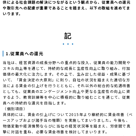
供による社会課題の解決につながるという観点から、従業員への還元
や取引先への配慮が重要であることを踏まえ、以下の取組を進めてま
いります。
記
1.従業員への還元
当社は、経営資源の成長分野への重点的な投入、従業員の能力開発や
スキル向上等を通じて、持続的な成長と生産性向上に取り組み、付加
価値の最大化に注力します。その上で、生み出した収益・成果に基づ
いて、「賃金決定の大原則」に則り、自社の状況を踏まえた適切な方
法による賃金の引上げを行うとともに、それ以外の総合的な処遇改善
としても、従業員のエンゲージメント向上や更なる生産性の向上に資
するよう、教育訓練等を中心に積極的に取り組むことを通じて、従業
員への持続的な還元を目指します。
（個別項目）
具体的には、賃金の引上げについて2015年より継続的に賃金改善（ベ
ースアップおよび諸手当の増額）を実施してまいりました。今後も、
物価変動や経済情勢ならびに当社の経営状況等を踏まえ、労使間で真
摯に対話を重ね、必要な賃金改善を検討してまいります。