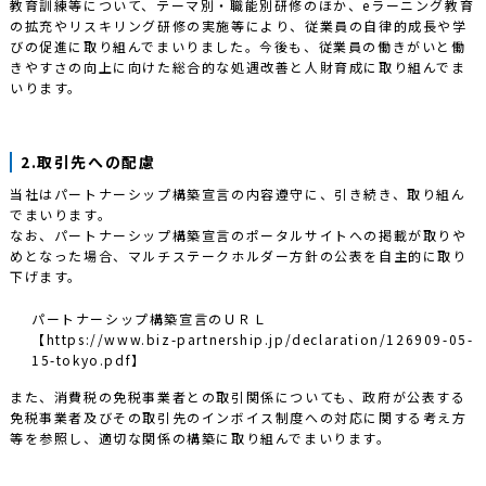
教育訓練等について、テーマ別・職能別研修のほか、eラーニング教育
の拡充やリスキリング研修の実施等により、従業員の自律的成長や学
びの促進に取り組んでまいりました。今後も、従業員の働きがいと働
きやすさの向上に向けた総合的な処遇改善と人財育成に取り組んでま
いります。
2.取引先への配慮
当社はパートナーシップ構築宣言の内容遵守に、引き続き、取り組ん
でまいります。
なお、パートナーシップ構築宣言のポータルサイトへの掲載が取りや
めとなった場合、マルチステークホルダー方針の公表を自主的に取り
下げます。
パートナーシップ構築宣言のＵＲＬ
【
https://www.biz-partnership.jp/declaration/126909-05-
15-tokyo.pdf
】
また、消費税の免税事業者との取引関係についても、政府が公表する
免税事業者及びその取引先のインボイス制度への対応に関する考え方
等を参照し、適切な関係の構築に取り組んでまいります。