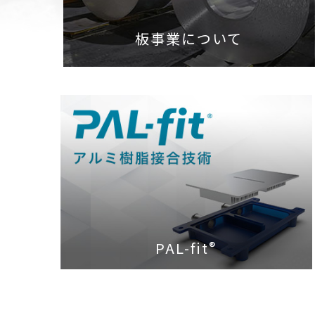
板事業について
PAL-fit
®