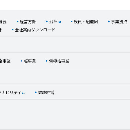
概要
経営方針
沿革
役員・組織図
事業拠点
針
会社案内ダウンロード
金事業
板事業
電極箔事業
テナビリティ
健康経営