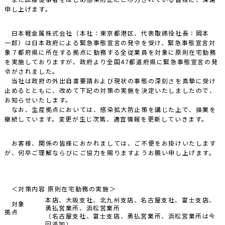
申し上げます。
日本軽金属株式会社（本社：東京都港区、代表取締役社長：岡本
一郎）は日本政府による緊急事態宣言の発令を受け、緊急事態宣言対
象７都府県に所在する拠点に勤務する全従業員を対象に原則在宅勤務
を実施しておりますが、政府より全国47都道府県に緊急事態宣言の発
令がされました。
当社は政府の外出自粛要請および現状の事態の深刻さを真摯に受け
止めるとともに、改めて下記の対策の実施を決定いたしましたので、
お知らせいたします。
なお、生産拠点においては、感染拡大防止策を講じた上で、操業を
継続しています。変更が生じ次第、適宜情報を更新していきます。
お客様、関係の皆様におかれましては、ご不便をお掛けいたします
が、何卒ご理解ならびにご協力を賜りますようお願い申し上げます。
＜対策内容 原則在宅勤務の実施＞
本店、大阪支社、北九州支店、名古屋支社、富士支店、
対象
勇払営業所、浜松営業所
拠点
（名古屋支社、富士支店、勇払営業所、浜松営業所は今
回追加）