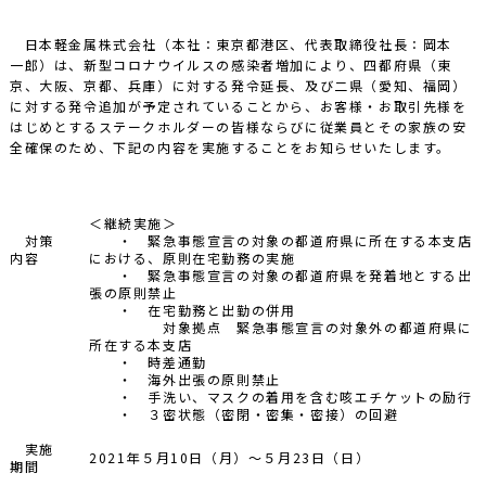
日本軽金属株式会社（本社：東京都港区、代表取締役社長：岡本
一郎）は、新型コロナウイルスの感染者増加により、四都府県（東
京、大阪、京都、兵庫）に対する発令延長、及び二県（愛知、福岡）
に対する発令追加が予定されていることから、お客様・お取引先様を
はじめとするステークホルダーの皆様ならびに従業員とその家族の安
全確保のため、下記の内容を実施することをお知らせいたします。
＜継続実施＞
対策
・ 緊急事態宣言の対象の都道府県に所在する本支店
内容
における、原則在宅勤務の実施
・ 緊急事態宣言の対象の都道府県を発着地とする出
張の原則禁止
・ 在宅勤務と出勤の併用
対象拠点 緊急事態宣言の対象外の都道府県に
所在する本支店
・ 時差通勤
・ 海外出張の原則禁止
・ 手洗い、マスクの着用を含む咳エチケットの励行
・ ３密状態（密閉・密集・密接）の回避
実施
2021年５月10日（月）～５月23日（日）
期間