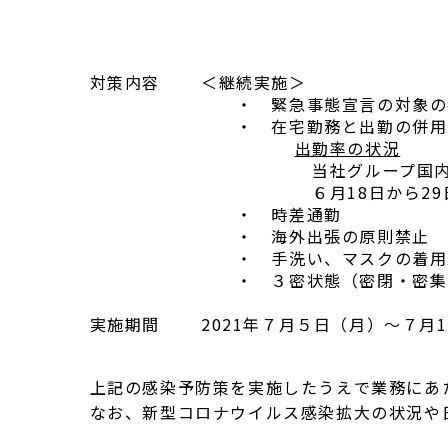
対策内容
＜継続実施＞
・ 緊急事態宣言の対象の都
・ 在宅勤務と出勤の併用
出勤率の状況
当社グループ国内全社員
６月18日から29日まで
・ 時差通勤
・ 海外出張の原則禁止
・ 手洗い、マスクの着用
・ ３密状態（密閉・密集
実施期間
2021年７月５日（月）～７月
上記の感染予防策を実施したうえで業務にあた
なお、新型コロナウイルス感染拡大の状況や日