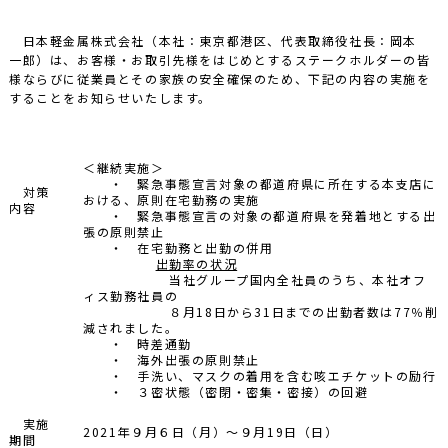
日本軽金属株式会社（本社：東京都港区、代表取締役社長：岡本
一郎）は、お客様・お取引先様をはじめとするステークホルダーの皆
様ならびに従業員とその家族の安全確保のため、下記の内容の実施を
することをお知らせいたします。
＜継続実施＞
・ 緊急事態宣言対象の都道府県に所在する本支店に
対策
おける、原則在宅勤務の実施
内容
・ 緊急事態宣言の対象の都道府県を発着地とする出
張の原則禁止
・ 在宅勤務と出勤の併用
出勤率の状況
当社グループ国内全社員のうち、本社オフ
ィス勤務社員の
８月18日から31日までの出勤者数は77％削
減されました。
・ 時差通勤
・ 海外出張の原則禁止
・ 手洗い、マスクの着用を含む咳エチケットの励行
・ ３密状態（密閉・密集・密接）の回避
実施
2021年９月６日（月）～９月19日（日）
期間