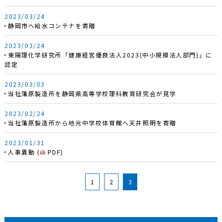
2023/03/24
静岡市へ給水コンテナを寄贈
2023/03/24
東陽理化学研究所「健康経営優良法人2023(中小規模法人部門)」に
認定
2023/03/03
当社蒲原製造所を静岡県高等学校理科教育研究会が見学
2023/02/24
当社蒲原製造所から地元中学校体育館へ天井照明を寄贈
2023/01/31
人事異動
(
PDF
)
1
2
3