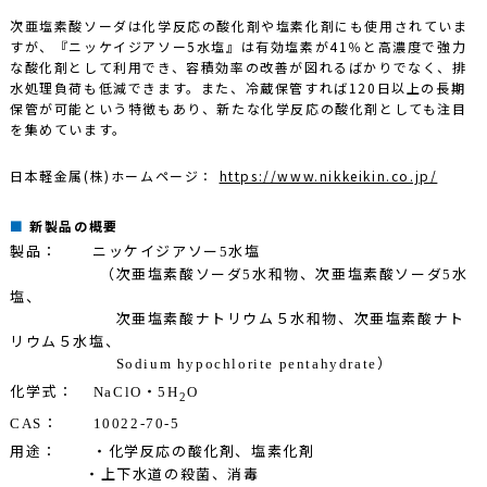
次亜塩素酸ソーダは化学反応の酸化剤や塩素化剤にも使用されていま
すが、『ニッケイジアソー5水塩』は有効塩素が41％と高濃度で強力
な酸化剤として利用でき、容積効率の改善が図れるばかりでなく、排
水処理負荷も低減できます。また、冷蔵保管すれば120日以上の長期
保管が可能という特徴もあり、新たな化学反応の酸化剤としても注目
を集めています。
日本軽金属(株)ホームページ：
https://www.nikkeikin.co.jp/
新製品の概要
製品：
ニッケイジアソー
水塩
5
（次亜塩素酸ソーダ
水和物、次亜塩素酸ソーダ
水
5
5
塩、
次亜塩素酸ナトリウム５水和物、次亜塩素酸ナト
リウム５水塩、
）
Sodium hypochlorite pentahydrate
化学式：
・
NaClO
5H
O
2
：
CAS
10022-70-5
用途：
・化学反応の酸化剤、塩素化剤
・上下水道の殺菌、消毒