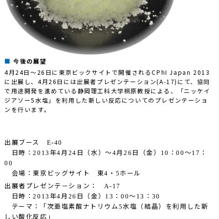
今後の展望
4月24日～26日に東京ビックサイトで開催されるCPhI Japan 2013
に出展し、4月26日には出展者プレゼンテーション(A-17)にて、協同
で用途開発を進めている静岡理工科大学桐原教授による、「ニッケイ
ジアソー5水塩」を利用した新しい反応についてのプレゼンテーショ
ンを行います。
出展ブース
E-40
日時：
年
月
日（水）～
月
日（金）
：
～
：
2013
4
24
4
26
10
00
17
00
会場：東京ビッグサイト 東
・
ホール
4
5
出展者プレゼンテ－ション：
A-17
日時：
年
月
日（金）
：
～
：
2013
4
26
13
00
13
30
テーマ：「次亜塩素酸ナトリウム
水塩（結晶）を利用した新
5
しい酸化反応」