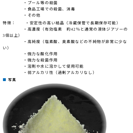
・プール等の殺菌
・食品工場での殺菌、消毒
・その他
特徴：
・安定性の高い結晶（冷蔵保管で長期保存可能）
・高濃度（有効塩素 約
％と通常の液体ジアソーの
42
倍以上）
3
・高純度（塩素酸、臭素酸などの不純物が非常に少な
い）
・強力な酸化作用
・強力な殺菌作用
・溶剤や水に溶かして使用可能
・弱アルカリ性（過剰アルカリなし）
写真