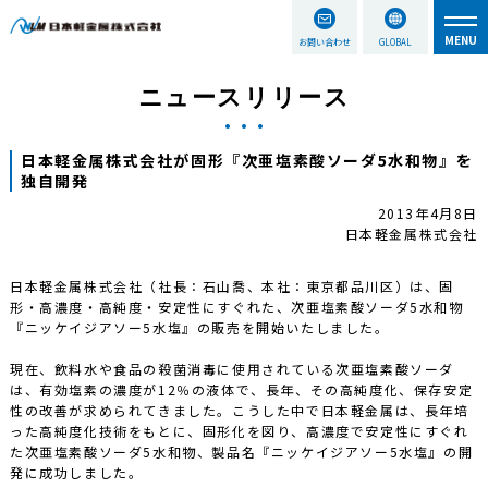
お問い合わせ
GLOBAL
ニュースリリース
日本軽金属株式会社が固形『次亜塩素酸ソーダ5水和物』を
独自開発
2013年4月8日
日本軽金属株式会社
日本軽金属株式会社（社長：石山喬、本社：東京都品川区）は、固
形・高濃度・高純度・安定性にすぐれた、次亜塩素酸ソーダ5水和物
『ニッケイジアソー5水塩』の販売を開始いたしました。
現在、飲料水や食品の殺菌消毒に使用されている次亜塩素酸ソーダ
は、有効塩素の濃度が12％の液体で、長年、その高純度化、保存安定
性の改善が求められてきました。こうした中で日本軽金属は、長年培
った高純度化技術をもとに、固形化を図り、高濃度で安定性にすぐれ
た次亜塩素酸ソーダ5水和物、製品名『ニッケイジアソー5水塩』の開
発に成功しました。