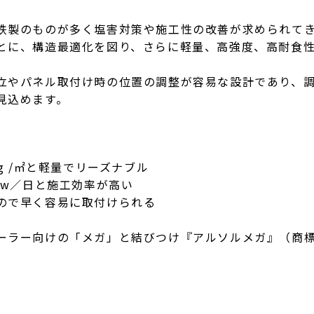
鉄製のものが多く塩害対策や施工性の改善が求められて
とに、構造最適化を図り、さらに軽量、高強度、高耐食
立やパネル取付け時の位置の調整が容易な設計であり、
見込めます。
g /㎡と軽量でリーズナブル
kw／日と施工効率が高い
ので早く容易に取付けられる
ラー向けの「メガ」と結びつけ『アルソルメガ』（商標出願