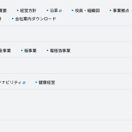
概要
経営方針
沿革
役員・組織図
事業拠点
針
会社案内ダウンロード
金事業
板事業
電極箔事業
テナビリティ
健康経営