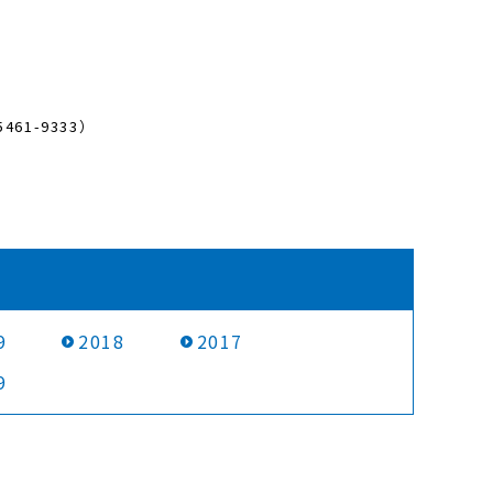
1-9333）
9
2018
2017
9