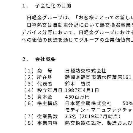
１． 子会社化の目的
日軽金グループは、「お客様にとっての新しい
日軽熱交は自動車分野において熱交換器事業を
デバイス分野において、日軽金グループにおけ
への価値の創造を通じてグループの企業価値向
２． 会社概要
（１）
商 号
日軽熱交株式会社
（２）
所在地
静岡県静岡市清水区蒲原16
（３）
代表者
鈴木 啓悦
（４）
設立年月日
1987年4月1日
（５）
資本金
450百万円
（６）
株主構成
日本軽金属株式会社 50
モディン・マニュファクチ
（７）
従業員数
35名（2019年7月時点）
（８）
事業内容
熱交換器の設計、製造および