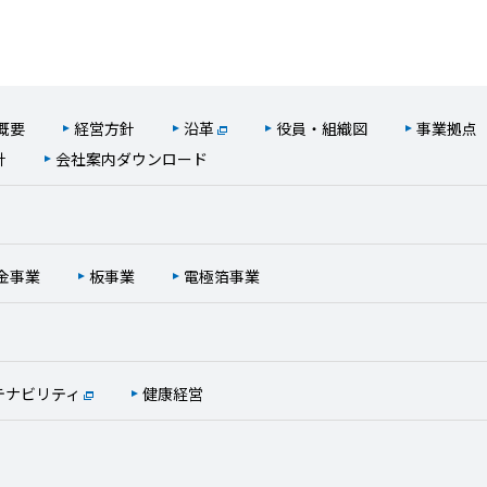
概要
経営方針
沿革
役員・組織図
事業拠点
針
会社案内ダウンロード
金事業
板事業
電極箔事業
テナビリティ
健康経営