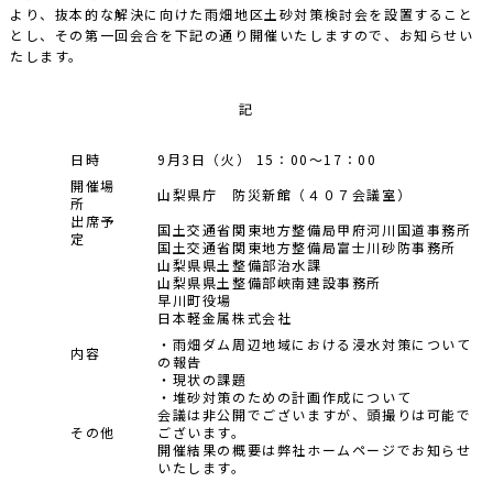
より、抜本的な解決に向けた雨畑地区土砂対策検討会を設置すること
とし、その第一回会合を下記の通り開催いたしますので、お知らせい
たします。
記
日時
9月3日（火） 15：00～17：00
開催場
山梨県庁 防災新館（４０７会議室）
所
出席予
国土交通省関東地方整備局甲府河川国道事務所
定
国土交通省関東地方整備局富士川砂防事務所
山梨県県土整備部治水課
山梨県県土整備部峡南建設事務所
早川町役場
日本軽金属株式会社
・雨畑ダム周辺地域における浸水対策について
内容
の報告
・現状の課題
・堆砂対策のための計画作成について
会議は非公開でございますが、頭撮りは可能で
その他
ございます。
開催結果の概要は弊社ホームページでお知らせ
いたします。