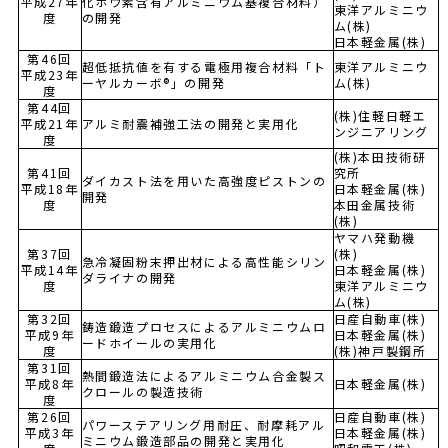
平成27年
化ホウ素含有アルミニウム基複合材料）
東洋アルミニウ
度
の開発
ム(株)
日本軽金属(株)
第46回
超低抵抗値を有する電極用複合材料「ト
東洋アルミニウ
平成23年
ーヤルカーボ®」の開発
ム(株)
度
第44回
(株)住軽日軽エ
平成21年
アルミ耐震補強工法の開発と実用化
ンジニアリング
度
(株)本田技術研
第41回
究所
ダイカスト法を用いた高強度ピストンの
平成18年
日本軽金属(株)
開発
度
本田金属技術
(株)
ヤマハ発動機
第37回
(株)
急冷凝固粉末押出材による高性能シリン
平成14年
日本軽金属(株)
ダライナの開発
度
東洋アルミニウ
ム(株)
第32回
日産自動車(株)
鋳造鍛造プロセスによるアルミニウムロ
平成9年
日本軽金属(株)
ードホイールの実用化
度
(株)神戸製鋼所
第31回
熱間鍛造法によるアルミニウム合金製ス
平成8年
日本軽金属(株)
クロールの製造技術
度
第26回
日産自動車(株)
パワーステアリング用耐圧、耐摩耗アル
平成3年
日本軽金属(株)
ミニウム鍛造部品の開発と実用化