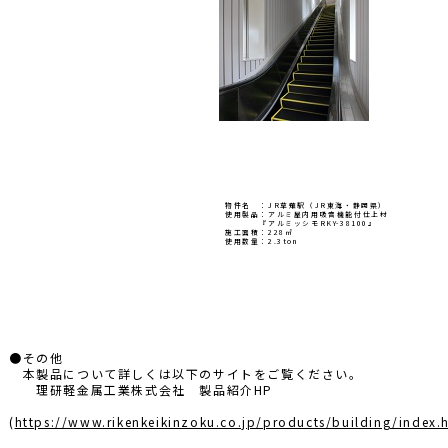
物件名 ：JR草薙駅（JR東海・静岡県）
使用製品：アルミ屋内用吸音機能付仕上材
『アルミッシモRKY-38100』
施工面積：228㎡
使用数量：2.3ton
●その他
本製品について詳しくは以下のサイトをご覧ください。
理研軽金属工業株式会社 製品紹介HP
(
https://www.rikenkeikinzoku.co.jp/products/building/index.