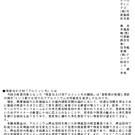
ホール
ディン
グス
(株)代
表取締
役社長
兼 日
本軽金
属(株)
代表取
締役社
長）
日本軽
金属
(株)グ
ループ
技術セ
ンタ
ー 崎
本佑
●吸音仕上げ材『アルミッシモ』とは
今回の受賞対象となった「吸音仕上げ材アルミッシモの開発」は“音環境の制御と意匠
の両立”という新たな切り口でアルミニウムの可能性を追求したものです。
現在、商業施設や公共施設などの屋内建築空間の設計において、快適な空間を得るため
に施設の用途や大きさに応じて音を適切に減衰させる要望が増えています。従来、グラス
ウールやウレタンフォームなどの多孔質型吸音材が多く使われてきましたが、意匠性が低
いためデザイナーの要望に十分に応えられないことや、安全性や環境の観点から多孔質材
を避ける傾向も出てきており、意匠性に優れた多孔質型でない吸音材が望まれてきまし
た。
本開発商品は、アルミニウム押出型材を用いた共鳴器型の吸音構造であり、押出型材で
形成される共鳴器の形状を変化させることで任意の周波数帯で吸音を制御できることに加
え、押出型材の表面に木目調などの意匠性を付与することが可能であり、用途に応じた適
切な音環境をデザイナーの求める意匠で提供できる商品です。また、アルミニウムの不燃