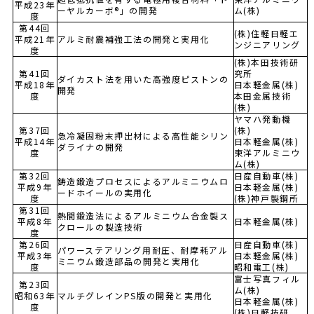
平成23年
ーヤルカーボ®」の開発
ム(株)
度
第44回
(株)住軽日軽エ
平成21年
アルミ耐震補強工法の開発と実用化
ンジニアリング
度
(株)本田技術研
第41回
究所
ダイカスト法を用いた高強度ピストンの
平成18年
日本軽金属(株)
開発
度
本田金属技術
(株)
ヤマハ発動機
第37回
(株)
急冷凝固粉末押出材による高性能シリン
平成14年
日本軽金属(株)
ダライナの開発
度
東洋アルミニウ
ム(株)
第32回
日産自動車(株)
鋳造鍛造プロセスによるアルミニウムロ
平成9年
日本軽金属(株)
ードホイールの実用化
度
(株)神戸製鋼所
第31回
熱間鍛造法によるアルミニウム合金製ス
平成8年
日本軽金属(株)
クロールの製造技術
度
第26回
日産自動車(株)
パワーステアリング用耐圧、耐摩耗アル
平成3年
日本軽金属(株)
ミニウム鍛造部品の開発と実用化
度
昭和電工(株)
富士写真フィル
第23回
ム(株)
昭和63年
マルチグレインPS版の開発と実用化
日本軽金属(株)
度
(株)日軽技研