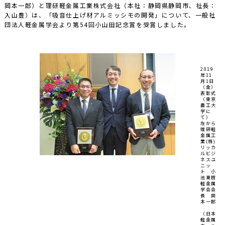
岡本一郎）と理研軽金属工業株式会社（本社：静岡県静岡市、社長：
入山豊）は、「吸音仕上げ材アルミッシモの開発」について、一般社
団法人軽金属学会より第54回小山田記念賞を受賞しました。
2019
年11
月1日
（金）
表彰式
（東京
農工大
学に
て）
左から
理研軽
金属工
業(株)
リッカ
ルビジ
ネスユ
ニッ
ト 小
池夏樹
軽金属
学会会
長 岡
本一郎
（日本
軽金属