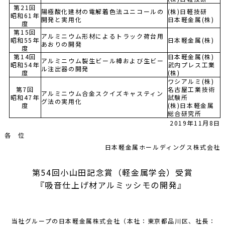
第21回
陽極酸化建材の電解着色法ユニコールの
(株)日軽技研
昭和61年
開発と実用化
日本軽金属(株)
度
第15回
アルミニウム形材によるトラック荷台用
昭和55年
日本軽金属(株)
あおりの開発
度
第14回
日本軽金属(株)
アルミニウム製生ビール樽および生ビー
昭和54年
武内プレス工業
ル注出器の開発
度
(株)
ワシアルミ(株)
第7回
名古屋工業技術
アルミニウム合金スクイズキャスティン
昭和47年
試験所
グ法の実用化
度
(株)日本軽金属
総合研究所
2019年11月8日
各 位
日本軽金属ホールディングス株式会社
第54回小山田記念賞（軽金属学会）受賞
『吸音仕上げ材アルミッシモの開発』
当社グループの日本軽金属株式会社（本社：東京都品川区、社長：