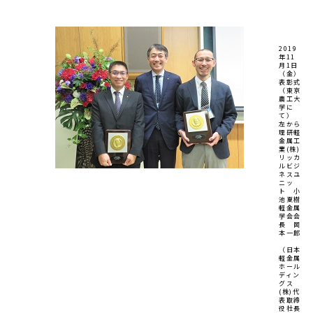
2019
年11
月1日
（金）
表彰式
（東京
農工大
学に
て）
左から
理研軽
金属工
業(株)
リッカ
ルビジ
ネスユ
ニッ
ト 小
池夏樹
軽金属
学会会
長 岡
本一郎
（日本
軽金属
ホール
ディン
グス
(株)代
表取締
役社長