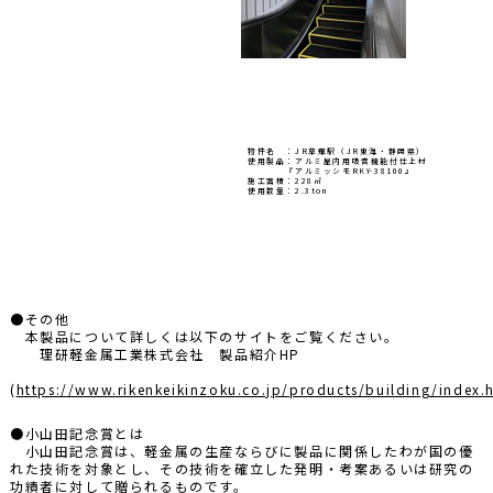
物件名 ：JR草薙駅（JR東海・静岡県）
使用製品：アルミ屋内用吸音機能付仕上材
『アルミッシモRKY-38100』
施工面積：228㎡
使用数量：2.3ton
●その他
本製品について詳しくは以下のサイトをご覧ください。
理研軽金属工業株式会社 製品紹介HP
(
https://www.rikenkeikinzoku.co.jp/products/building/index.
●小山田記念賞とは
小山田記念賞は、軽金属の生産ならびに製品に関係したわが国の優
れた技術を対象とし、その技術を確立した発明・考案あるいは研究の
功績者に対して贈られるものです。