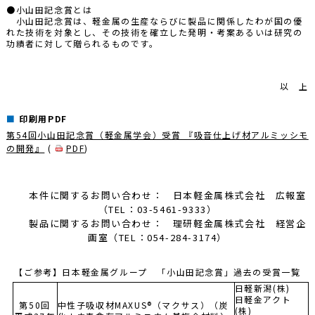
●小山田記念賞とは
小山田記念賞は、軽金属の生産ならびに製品に関係したわが国の優
れた技術を対象とし、その技術を確立した発明・考案あるいは研究の
功績者に対して贈られるものです。
以 上
印刷用PDF
第54回小山田記念賞（軽金属学会）受賞 『吸音仕上げ材アルミッシモ
の開発』
(
PDF
)
本件に関するお問い合わせ： 日本軽金属株式会社 広報室
（TEL：03-5461-9333）
製品に関するお問い合わせ： 理研軽金属株式会社 経営企
画室（TEL：054-284-3174）
【ご参考】日本軽金属グループ 「小山田記念賞」過去の受賞一覧
日軽新潟(株)
日軽金アクト
第50回
中性子吸収材MAXUS®（マクサス）（炭
(株)