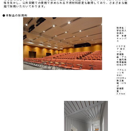
性を生かし、公共空間での使用で求められる不燃材料認定も取得しており、さまざまな施
設で採用いただいております。
●本製品の採用例
物件名：
学校法人
中央大
学 多摩
キャンパ
ス
Cスクエ
ア 中ホ
ール
使用製
品：アル
ミ屋内用
吸音機能
付仕上材
『アルミ
ッシモ
RKY-
38100』
施工面
積：379
㎡
使用数
量：
3.9ton