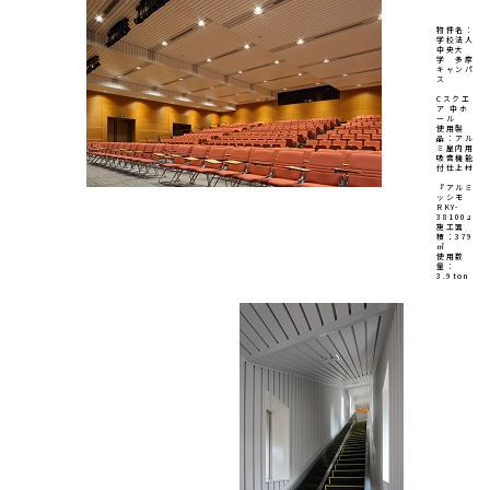
物件名：
学校法人
中央大
学 多摩
キャンパ
ス
Cスクエ
ア 中ホ
ール
使用製
品：アル
ミ屋内用
吸音機能
付仕上材
『アルミ
ッシモ
RKY-
38100』
施工面
積：379
㎡
使用数
量：
3.9ton