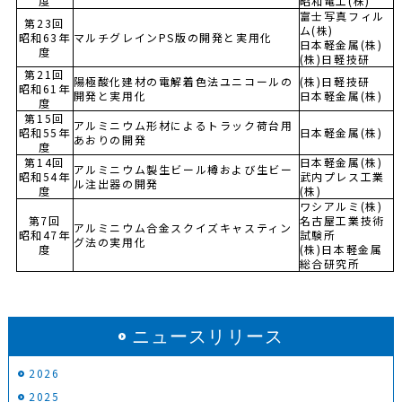
度
昭和電工(株)
富士写真フィル
第23回
ム(株)
昭和63年
マルチグレインPS版の開発と実用化
日本軽金属(株)
度
(株)日軽技研
第21回
陽極酸化建材の電解着色法ユニコールの
(株)日軽技研
昭和61年
開発と実用化
日本軽金属(株)
度
第15回
アルミニウム形材によるトラック荷台用
昭和55年
日本軽金属(株)
あおりの開発
度
第14回
日本軽金属(株)
アルミニウム製生ビール樽および生ビー
昭和54年
武内プレス工業
ル注出器の開発
度
(株)
ワシアルミ(株)
第7回
名古屋工業技術
アルミニウム合金スクイズキャスティン
昭和47年
試験所
グ法の実用化
度
(株)日本軽金属
総合研究所
ニュースリリース
2026
2025