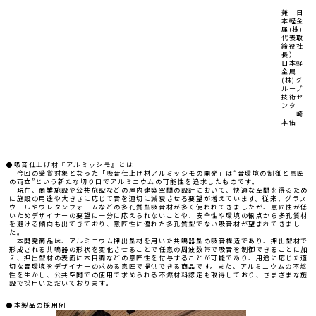
兼 日
本軽金
属(株)
代表取
締役社
長）
日本軽
金属
(株)グ
ループ
技術セ
ンタ
ー 崎
本佑
●吸音仕上げ材『アルミッシモ』とは
今回の受賞対象となった「吸音仕上げ材アルミッシモの開発」は“音環境の制御と意匠
の両立”という新たな切り口でアルミニウムの可能性を追求したものです。
現在、商業施設や公共施設などの屋内建築空間の設計において、快適な空間を得るため
に施設の用途や大きさに応じて音を適切に減衰させる要望が増えています。従来、グラス
ウールやウレタンフォームなどの多孔質型吸音材が多く使われてきましたが、意匠性が低
いためデザイナーの要望に十分に応えられないことや、安全性や環境の観点から多孔質材
を避ける傾向も出てきており、意匠性に優れた多孔質型でない吸音材が望まれてきまし
た。
本開発商品は、アルミニウム押出型材を用いた共鳴器型の吸音構造であり、押出型材で
形成される共鳴器の形状を変化させることで任意の周波数帯で吸音を制御できることに加
え、押出型材の表面に木目調などの意匠性を付与することが可能であり、用途に応じた適
切な音環境をデザイナーの求める意匠で提供できる商品です。また、アルミニウムの不燃
性を生かし、公共空間での使用で求められる不燃材料認定も取得しており、さまざまな施
設で採用いただいております。
●本製品の採用例