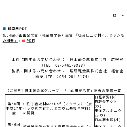
以 上
印刷用PDF
第54回小山田記念賞（軽金属学会）受賞 『吸音仕上げ材アルミッシモ
の開発』
(
PDF
)
本件に関するお問い合わせ： 日本軽金属株式会社 広報室
（TEL：03-5461-9333）
製品に関するお問い合わせ： 理研軽金属株式会社 経営企
画室（TEL：054-284-3174）
【ご参考】日本軽金属グループ 「小山田記念賞」過去の受賞一覧
日軽新潟(株)
日軽金アクト
第50回
中性子吸収材MAXUS®（マクサス）（炭
(株)
平成27年
化ホウ素含有アルミニウム基複合材料）
東洋アルミニウ
度
の開発
ム(株)
日本軽金属(株)
第46回
超低抵抗値を有する電極用複合材料「ト
東洋アルミニウ