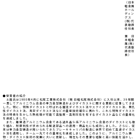
（日本
軽金属
ホール
ディン
グス
(株)代
表取締
役社長
兼 日
本軽金
属(株)
代表取
締役社
長）
●受賞者の紹介
土屋氏は1980年4月に松尾工業株式会社（現 日軽松尾株式会社）に入社以来、39年間
一貫してアルミニウム合金の重力金型鋳造およびダイカストに関する業務に従事してきま
した。特に、特殊ダイカストと呼ばれる層流ダイカスト法やスクイズダイカスト法、無孔
性ダイカスト法、真空ダイカスト法などの量産技術確立に携わり、これら特殊ダイカスト
法の特長を生かした熱処理が可能で高強度・高耐圧性を有するダイカスト品などの量産化
を達成しました。
また、難鋳造アルミニウム合金である過共晶Si系アルミニウム合金のダイカストにも取
り組み、耐摩耗性が求められる輸送部品への適用・商品化にも成功しました。さらに、従
来は重力金型鋳造が用いられてきたブレーキキャリパの製造に世界で初めて高速ダイカス
ト法を適用し、チーム一丸でその量産化を達成しました。このように、アルミニウム鋳
物・ダイカスト技術の発展に大いに貢献し、現在もその豊富な経験と高い技能を活かし、