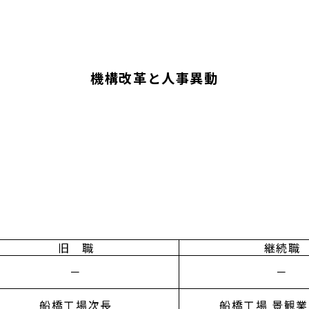
機構改革と人事異動
旧 職
継続職
－
－
船橋工場次長
船橋工場 景観