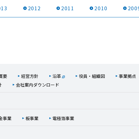
013
2012
2011
2010
200
概要
経営方針
沿革
役員・組織図
事業拠点
針
会社案内ダウンロード
金事業
板事業
電極箔事業