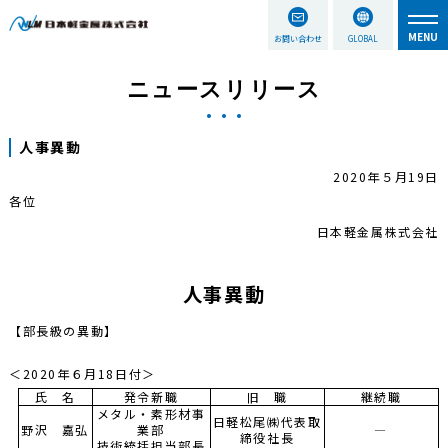
お問い合わせ
GLOBAL
ニュースリリース
人事異動
2020年５月19日
各位
日本軽金属株式会社
人事異動
【部長級の異動】
＜2020年６月18日付＞
氏 名
発令新職
旧 職
継続職
メタル・素形材事
日軽松尾㈱代表取
野沢 嘉弘
業部
―
締役社長
技術統括担当部長