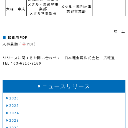
メタル・素形材事
メタル・素形材事
大森 章央
業部
―
業部営業部
メタル営業部長
以 上
印刷用PDF
人事異動
(
PDF
)
リリースに関するお問い合わせ： 日本軽金属株式会社 広報室
TEL：03-6810-7160
ニュースリリース
2026
2025
2024
2023
2022