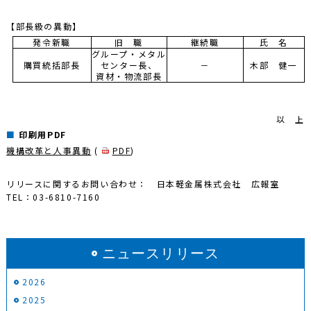
【部長級の異動】
発令新職
旧 職
継続職
氏 名
グループ・メタル
購買統括部長
センター長、
－
木部 健一
資材・物流部長
以 上
印刷用PDF
機構改革と人事異動
(
PDF
)
リリースに関するお問い合わせ： 日本軽金属株式会社 広報室
TEL：03-6810-7160
ニュースリリース
2026
2025