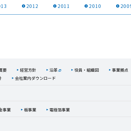
013
2012
2011
2010
200
概要
経営方針
沿革
役員・組織図
事業拠点
針
会社案内ダウンロード
金事業
板事業
電極箔事業