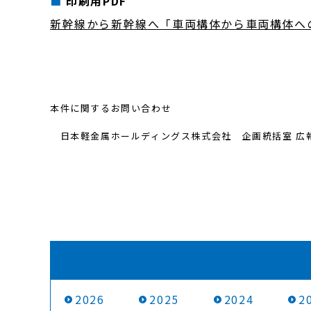
印刷用PDF
新幹線から新幹線へ「車両構体から車両構体へ
本件に関するお問い合わせ
日本軽金属ホールディングス株式会社 企画統括室 広報･IR担
2026
2025
2024
2