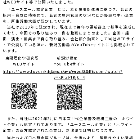
社WEBサイト等で公開いたしました。
「ユースエール認定企業」とは、若者雇用促進法に基づき、若者の
採用・育成に積極的で、若者の雇用管理の状況などが優良な中小企業
を、厚生労働大臣が認定しています。
当社は2019年に認定され、現在まで毎年の更新審査で基準を達成し
ており、今回その取り組みの一例を動画にまとめました。企画・撮
影・演出・編集まで自ら取り組み、会社紹介動画として当社WEBサイ
トで公開しているほか、新潟労働局のYouTubeサイトにも掲載されて
います。
東陽理化学研究所
新潟労働局
WEBサイト
YouTubeサイト
https://www.toyorikagaku.com/info/3827/
https://www.youtube.com/watch?
v=kKIZPtKjC_4
また、当社は2022年2月に日本次世代企業普及機構主催の「ホワイ
ト企業」も認定されております。「ユースエール企業」と「ホワイト
企業」の両方認定された企業は、新潟県では初となります。
当社および日本軽金属グループは、今後もより一層働きやすい職場