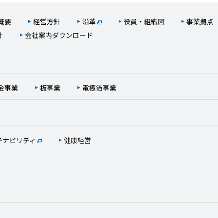
概要
経営方針
沿革
役員・組織図
事業拠点
針
会社案内ダウンロード
金事業
板事業
電極箔事業
テナビリティ
健康経営