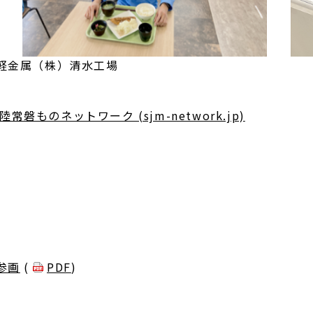
清水工場 日本軽金属（
磐ものネットワーク (sjm-network.jp)
参画
(
PDF
)