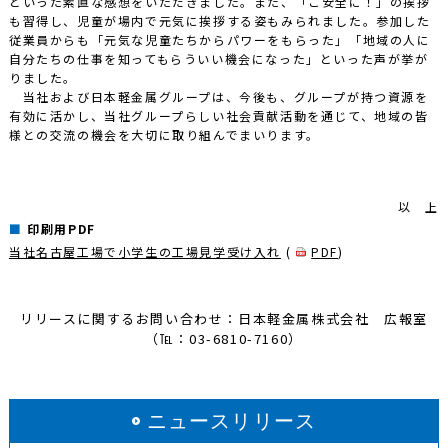
といった素直な感想をいただきました。また、「ご安全に！」の挨拶
も習得し、児童が場内で元気に挨拶する姿もみられました。参加した
従業員からも「元気な児童たちからパワーをもらった」「地域の人に
自分たちの仕事を知ってもらういい機会になった」といった声が挙が
りました。
当社および日本軽金属グループは、今後も、グループが持つ資源を
有効に活かし、当社グループらしい社会貢献活動を通じて、地域の皆
様との交流の機会を大切に取り組んでまいります。
以 上
印刷用PDF
当社名古屋工場で小学生の工場見学受け入れ
(
PDF
)
リリースに関するお問い合わせ：日本軽金属株式会社 広報室
（℡：03-6810-7160）
ニュースリリース