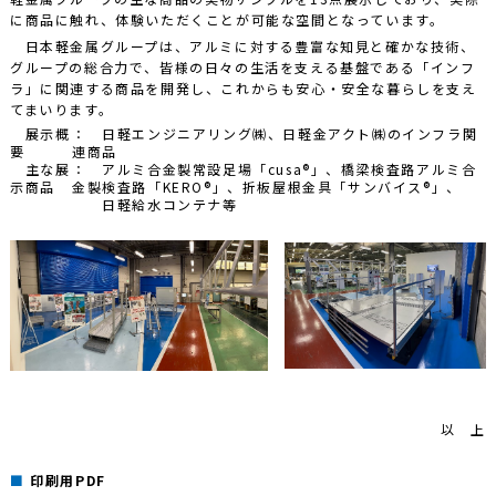
に商品に触れ、体験いただくことが可能な空間となっています。
日本軽金属グループは、アルミに対する豊富な知見と確かな技術、
グループの総合力で、皆様の日々の生活を支える基盤である「インフ
ラ」に関連する商品を開発し、これからも安心・安全な暮らしを支え
てまいります。
展示概
： 日軽エンジニアリング㈱、日軽金アクト㈱のインフラ関
要
連商品
主な展
： アルミ合金製常設足場「cusa®」、橋梁検査路アルミ合
示商品
金製検査路「KERO®」、折板屋根金具「サンバイス®」、
日軽給水コンテナ等
以 上
印刷用PDF