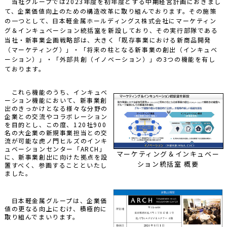
当社グループでは2023年度を初年度とする中期経営計画におきまし
て、企業価値向上のための構造改革に取り組んでおります。その施策
の一つとして、日本軽金属ホールディングス株式会社にマーケティン
グ＆インキュベーション統括室を新設しており、その実行部隊である
当社・新事業企画戦略部は、大きく「既存事業における新商品開発
（マーケティング）」・「将来の柱となる新事業の創出（インキュベ
ーション）」・「外部共創（イノベーション）」の3つの機能を有し
ております。
これら機能のうち、インキュベ
ーション機能において、新事業創
出のきっかけとなる様々な分野の
企業との交流やコラボレーション
を目的とし、この度、120社900
名の大企業の新規事業担当との交
流が可能な虎ノ門ヒルズのインキ
ュベーションセンター「ARCH」
マーケティング＆インキュベー
に、新事業創出に向けた拠点を設
ション統括室 概要
置すべく、参画することといたし
ました。
日本軽金属グループは、企業価
値の更なる向上にむけ、積極的に
取り組んでまいります。