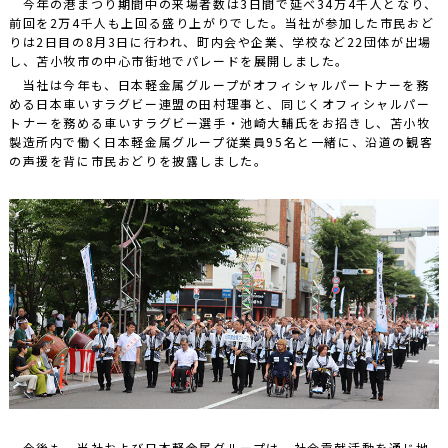
今年の港まつり期間中の来場者数は3日間で延べ34万4千人となり、
前回を2万4千人も上回る盛り上がりでした。当社が参加した市民おど
りは2日目の8月3日に行われ、町内会や企業、学校など22団体が出場
し、苫小牧市の中心市街地でパレードを展開しました。
当社は今年も、日本軽金属グループがオフィシャルパートナーを務
める日本車いすラグビー連盟の田村理事と、同じくオフィシャルパー
トナーを務める車いすラグビー選手・池崎大輔氏をお招きし、苫小牧
製造所内で働く日本軽金属グループ従業員95名と一緒に、沿道の観客
の声援を背に市民おどりを披露しました。
今後も、当社および日本軽金属グループは、社会貢献活動を通じ地