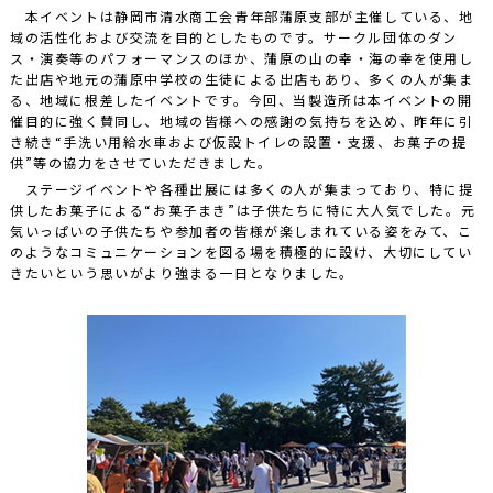
本イベントは静岡市清水商工会青年部蒲原支部が主催している、地
域の活性化および交流を目的としたものです。サークル団体のダン
ス・演奏等のパフォーマンスのほか、蒲原の山の幸・海の幸を使用し
た出店や地元の蒲原中学校の生徒による出店もあり、多くの人が集ま
る、地域に根差したイベントです。今回、当製造所は本イベントの開
催目的に強く賛同し、地域の皆様への感謝の気持ちを込め、昨年に引
き続き“手洗い用給水車および仮設トイレの設置・支援、お菓子の提
供”等の協力をさせていただきました。
ステージイベントや各種出展には多くの人が集まっており、特に提
供したお菓子による“お菓子まき”は子供たちに特に大人気でした。元
気いっぱいの子供たちや参加者の皆様が楽しまれている姿をみて、こ
のようなコミュニケーションを図る場を積極的に設け、大切にしてい
きたいという思いがより強まる一日となりました。