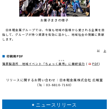
お菓子まきの様子
日本軽金属グループでは、今後も地域の皆様から愛される企業を目
指して、グループが持つ資源を有効に活かし、地域社会の発展に貢献
します。
以 上
印刷用PDF
らいち
蒲原製造所 地域イベント「ちょっく
楽市
」に継続協力
(
PDF
)
リリースに関するお問い合わせ：日本軽金属株式会社 広報室
（℡：03-6810-7160）
ニュースリリース