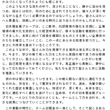
かみづらくなってきたようにも感じます。
このような大きな流れの中で、流されることなく、静かに自分を見
つめ、自分とは何か、何のために生まれてきたのか、個々人が深く考
えながら生きていく必要があるのではないでしょうか。皆さんはたい
へん貴重な、挑戦しがいのある時代に巡り合えたのかもしれません。
日本軽金属グループは、ここ数年、内部環境の強化を念頭に、企業
価値の最大化を目的とした経営改革など、様々な活動を徹底的に行っ
てきました。未来に向けて成長を確固たるものとする新しい企業体の
かたちを確立していくこと、この一点にあらゆる知恵を絞りだし、今
まさに大改革を進めているところです。
このような中で、皆さんの力を発揮できる場所は至る所に存在しま
す。今まで、学びの場で培った力をこれから実践の場で思う存分発揮
してください。皆さんにとって、きっとやりがいや、いきがいを感
じ、自己実現を満たす場となるはずです。真正面から勇敢に、夢中に
なって立ち向かってみてください。私たちも全力で皆さんと共に活動
を推進していきます。
世の中は常に変化していきます。この絶え間ない変化に適応できる
もののみ、存在を、そして繁栄を許されるのです。過去、先輩の築い
てくれた歴史を尊重しながらも、拘泥せず、深く考え、未来を信じ、
変化に適応すべく進化を遂げていく生命体、それが日本軽金属グルー
プです。一人ひとりの力は小さくとも、チームとして力を合わせ、大
きな成果につなげていくことができます。
この激動の時代に、チーム日軽金の一員として、そこで起こるあら