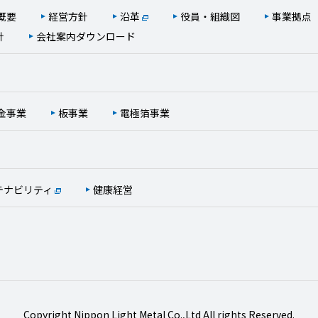
概要
経営方針
沿革
役員・組織図
事業拠点
針
会社案内ダウンロード
金事業
板事業
電極箔事業
テナビリティ
健康経営
Copyright Nippon Light Metal Co.,Ltd All rights Reserved.