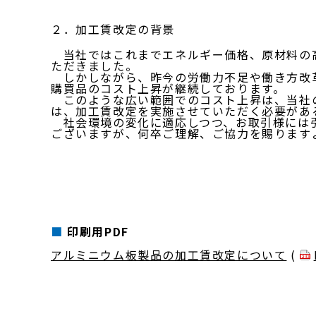
２．加工賃改定の背景
当社ではこれまでエネルギー価格、原材料の高
ただきました。
しかしながら、昨今の労働力不足や働き方改革
購買品のコスト上昇が継続しております。
このような広い範囲でのコスト上昇は、当社の
は、加工賃改定を実施させていただく必要があ
社会環境の変化に適応しつつ、お取引様には引
ございますが、何卒ご理解、ご協力を賜ります
印刷用PDF
アルミニウム板製品の加工賃改定について
(