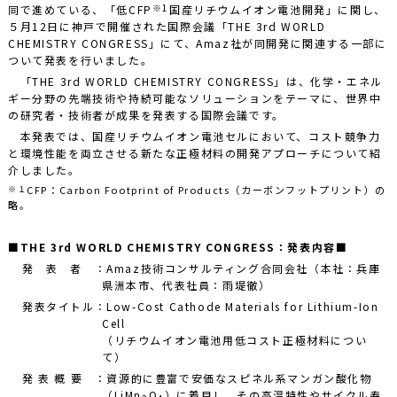
※1
同で進めている、「低CFP
国産リチウムイオン電池開発」に関し、
５月12日に神戸で開催された国際会議「THE 3rd WORLD
CHEMISTRY CONGRESS」にて、Amaz社が同開発に関連する一部に
ついて発表を行いました。
「THE 3rd WORLD CHEMISTRY CONGRESS」は、化学・エネル
ギー分野の先端技術や持続可能なソリューションをテーマに、世界中
の研究者・技術者が成果を発表する国際会議です。
本発表では、国産リチウムイオン電池セルにおいて、コスト競争力
と環境性能を両立させる新たな正極材料の開発アプローチについて紹
介しました。
※１
CFP：Carbon Footprint of Products（カーボンフットプリント）の
略。
■THE 3rd WORLD CHEMISTRY CONGRESS：発表内容■
発 表 者 ：Amaz技術コンサルティング合同会社（本社：兵庫
県洲本市、代表社員：雨堤徹）
発表タイトル：Low-Cost Cathode Materials for Lithium-Ion
Cell
（リチウムイオン電池用低コスト正極材料につい
て）
発 表 概 要 ：資源的に豊富で安価なスピネル系マンガン酸化物
（LiMn
O
）に着目し、その高温特性やサイクル寿