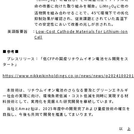
2
4
命の改善に向けた取り組みを報告。LiMn
O
に他の
2
4
活物質を組み合わせることで、45℃環境下での劣化
抑制効果が確認され、従来課題とされていた高温下
での安定性において改善の兆しが示された。
英語版要旨 ：
Low-Cost Cathode Materials for Lithium-Ion
Cell
■参考■
プレスリリース：「低CFPの国産リチウムイオン電池セル開発をス
タート」
https://www.nikkeikinholdings.co.jp/news/news/p202410020
本技術は、リチウムイオン電池のさらなる普及とグリーンエネルギ
ー社会の実現に向け、環境負荷低減・コスト低減を同時に実現する材
料技術として、実用化を見据えた研究開発を継続しています。
当社とAmaz社は、2025年度中の開発完了および量産技術の確立を
目指し、今後も共同で開発を推進してまいります。
以 上