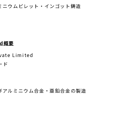
ルミニウムビレット・インゴット鋳造
ted概要
te Limited
ード
及びアルミニウム合金・亜鉛合金の製造