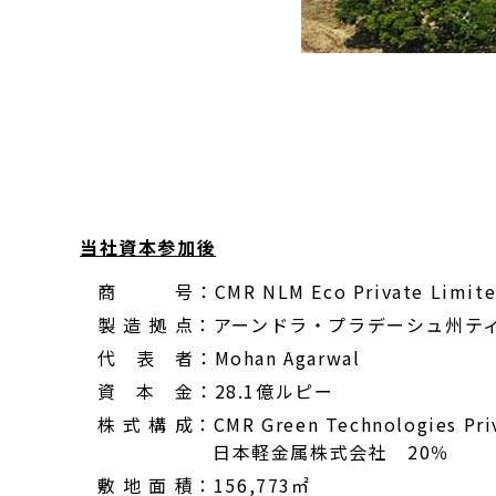
当社資本参加後
商 号：CMR NLM Eco Private Limite
製 造 拠 点：アーンドラ・プラデーシュ州テ
代 表 者：Mohan Agarwal
資 本 金：28.1億ルピー
株 式 構 成：CMR Green Technologies Pri
日本軽金属株式会社 20％
敷 地 面 積：156,773㎡