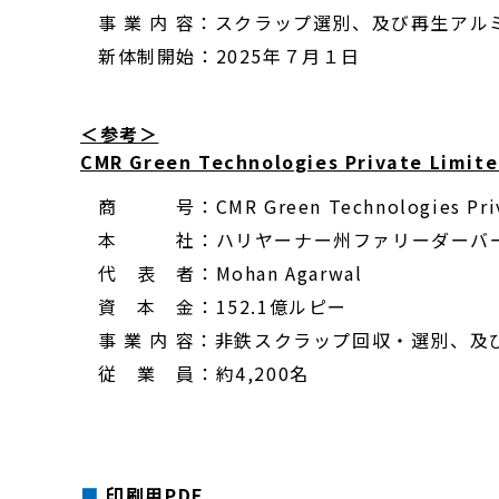
事 業 内 容：スクラップ選別、及び再生ア
新体制開始：2025年７月１日
＜参考＞
CMR Green Technologies Private Limi
商 号：CMR Green Technologies Priva
本 社：ハリヤーナー州ファリーダーバ
代 表 者：Mohan Agarwal
資 本 金：152.1億ルピー
事 業 内 容：非鉄スクラップ回収・選別、
従 業 員：約4,200名
印刷用PDF