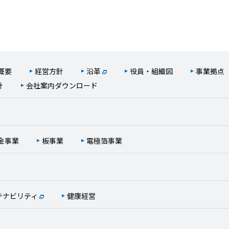
概要
経営方針
沿革
役員・組織図
事業拠点
針
会社案内ダウンロード
金事業
板事業
電極箔事業
テナビリティ
健康経営