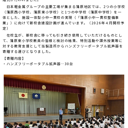
日本軽金属グループの主要工場が集まる蒲原地区では、2つの小学校
（蒲原西小学校、蒲原東小学校）と1つの中学校（蒲原中学校）を一
体とした、施設一体型小中一貫校の実現（「蒲原小中一貫校整備事
業」）に向けて新校舎建設計画が進んでいます。（2026年４月開校予
定）
在校生が、新校舎に移っても引き続き使用していただけるものとし
て、蒲原東小学校教員の皆様と検討の結果、特別活動や課外授業等に
対する教育支援として当製造所からハンズフリーポータブル拡声器を
寄贈する運びとなりました。
【寄贈内容】
・ハンズフリーポータブル拡声器…30台