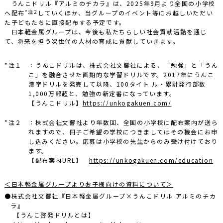
うんこドリル『アルミのチカラ』は、2025年9月より全国の小学校
*注2
へ配布
していくほか、当グループのイベント等にお越しいただい
た子どもたちに直接配布する予定です。
日本軽金属グループは、今後も私たちらしい社会貢献活動を通じ
て、将来を担う次世代の人材の育成に貢献していきます。
*注１ ：うんこドリルは、株式会社文響社による、「勉強」と「うん
こ」を融合させた画期的な学習ドリルです。2017年にうんこ
漢字ドリルを発売して以降、100タイト ル・累計発行部数
1,000万部超と、勉強の新定番になっています。
【うんこドリル】
https://unkogakuen.com/
*注２ ：株式会社文響社より年数回、全国の小学校に配布案内が送ら
れますので、冊子ご希望の学校につきましてはその機会にお申
し込みください。応募は小学校の先生からのみ受け付けており
ます。
【配布案内URL】
https://unkogakuen.com/education
＜日本軽金属グループよりお子様向けの資料について＞
●株式会社文響社『日本軽金属グループ×うんこドリル アルミのチカ
ラ』
【うんこ啓発ドリルとは】