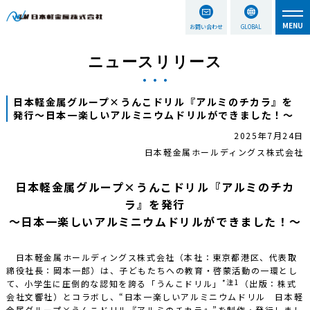
お問い合わせ
GLOBAL
ニュースリリース
日本軽金属グループ×うんこドリル『アルミのチカラ』を
発行～日本一楽しいアルミニウムドリルができました！～
2025年7月24日
日本軽金属ホールディングス株式会社
日本軽金属グループ×うんこドリル『アルミのチカ
ラ』を発行
～日本一楽しいアルミニウムドリルができました！～
日本軽金属ホールディングス株式会社（本社：東京都港区、代表取
締役社長：岡本一郎）は、子どもたちへの教育・啓蒙活動の一環とし
*注1
て、小学生に圧倒的な認知を誇る「うんこドリル」
（出版：株式
会社文響社）とコラボし、“日本一楽しいアルミニウムドリル 日本軽
金属グループ×うんこドリル『アルミのチカラ』”を制作・発行しまし