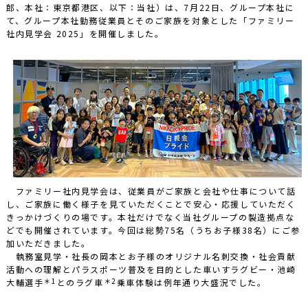
郎、本社：東京都港区、以下：当社）は、7月22日、グループ本社に
て、グループ本社勤務従業員とそのご家族を対象とした「ファミリー
社内見学会 2025」を開催しました。
ファミリー社内見学会は、従業員がご家族と会社や仕事について話
し、ご家族に働く様子を見ていただくことで安心・応援していただく
きっかけづくりの場です。本社だけでなく当社グループの製造拠点な
どでも開催されています。今回は総勢75名（うちお子様38名）にご参
加いただきました。
執務室見学・社長の岡本とお子様のオリジナル名刺交換・社会貢献
活動への理解とパラスポーツ普及を目的とした車いすラグビー・池崎
＊1
＊2
大輔選手
とのラグ車
乗車体験は例年通り大盛況でした。