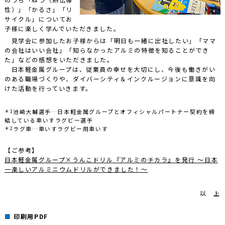
性）」「かるさ」「リ
サイクル」についてお
子様に楽しく学んでいただきました。
見学会に参加したお子様からは「明日も一緒に出社したい」「ママ
の会社はいい会社」「知らなかったアルミの特徴を知ることができ
た」などの感想をいただきました。
日本軽金属グループは、従業員の幸せを大切にし、今後も働きがい
のある職場づくりや、ダイバーシティ＆インクルージョンに意識を向
けた活動を行っていきます。
＊1
池崎大輔選手…日本軽金属グループとオフィシャルパートナー契約を締
結している車いすラグビー選手
＊2
ラグ車…車いすラグビー用車いす
【ご参考】
日本軽金属グループ×うんこドリル『アルミのチカラ』を発行 ～日本
一楽しいアルミニウムドリルができました！～
以 上
印刷用PDF