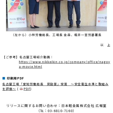
（左から）小林労働局長、工場長 金森、堀井一宮労基署長
以 上
【ご参考】名古屋工場紹介動画：
https://www.nikkeikin.co.jp/company/office/nagoy
a-movie.html
印刷用PDF
名古屋工場「愛知労働局長 奨励賞」受賞 ～安全衛生水準と取組み
を評価～
(
PDF
)
リリースに関するお問い合わせ：日本軽金属株式会社 広報室
（℡：03-6810-7160）