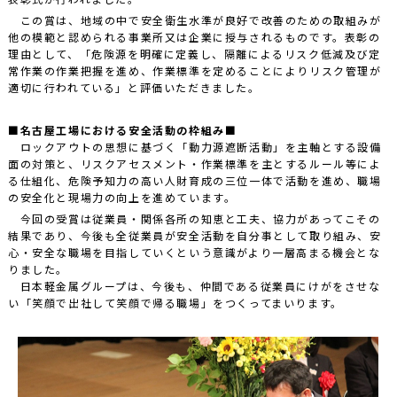
この賞は、地域の中で安全衛生水準が良好で改善のための取組みが
他の模範と認められる事業所又は企業に授与されるものです。表彰の
理由として、「危険源を明確に定義し、隔離によるリスク低減及び定
常作業の作業把握を進め、作業標準を定めることによりリスク管理が
適切に行われている」と評価いただきました。
■名古屋工場における安全活動の枠組み■
ロックアウトの思想に基づく「動力源遮断活動」を主軸とする設備
面の対策と、リスクアセスメント・作業標準を主とするルール等によ
る仕組化、危険予知力の高い人財育成の三位一体で活動を進め、職場
の安全化と現場力の向上を進めています。
今回の受賞は従業員・関係各所の知恵と工夫、協力があってこその
結果であり、今後も全従業員が安全活動を自分事として取り組み、安
心・安全な職場を目指していくという意識がより一層高まる機会とな
りました。
日本軽金属グループは、今後も、仲間である従業員にけがをさせな
い「笑顔で出社して笑顔で帰る職場」をつくってまいります。