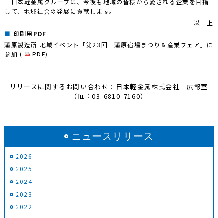
日本軽金属グループは、今後も地域の皆様から愛される企業を目指
して、地域社会の発展に貢献します。
以 上
印刷用PDF
蒲原製造所 地域イベント「第23回 蒲原宿場まつり＆産業フェア」に
参加
(
PDF
)
リリースに関するお問い合わせ：日本軽金属株式会社 広報室
（℡：03-6810-7160）
ニュースリリース
2026
2025
2024
2023
2022