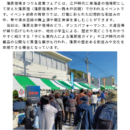
蒲原宿場まつり＆産業フェアとは、江戸時代に東海道の宿場町とし
て栄えた蒲原宿（蒲原宿東木戸～西木戸区間）で行われるイベントで
す。イベント前夜の宵祭りでは、灯篭に彩られた幻想的な街並みの
中、琴や清水芸妓の舞上演や親王神楽を楽しむことができます。
当日は、蒲原太鼓や宿場おどり、ダンスパフォーマンス、大道芸等
が繰り広げられたほか、地元小学生による、歴史や見どころをわかり
やすく紹介する「子ども案内人による蒲原宿ガイド」や江戸時代の所
蔵品の公開など貴重な展示も行われ、蒲原の歴史ある街並みや文化を
体感できる機会となっています。