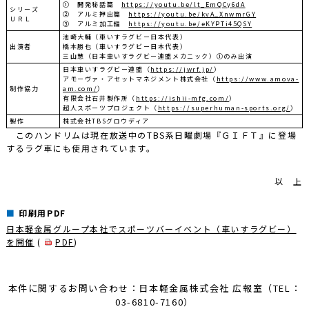
① 開発秘話篇
https://youtu.be/lt_EmQCy6dA
シリーズ
② アルミ押出篇
https://youtu.be/kvA_XnwmrGY
ＵＲＬ
③ アルミ加工編
https://youtu.be/eKYPTi45QSY
池崎大輔（車いすラグビー日本代表）
出演者
橋本勝也（車いすラグビー日本代表）
三山慧（日本車いすラグビー連盟メカニック）➀のみ出演
日本車いすラグビー連盟（
https://jwrf.jp/
）
アモーヴァ・アセットマネジメント株式会社（
https://www.amova-
制作協力
am.com/
）
有限会社石井製作所（
https://ishii-mfg.com/
）
超人スポーツプロジェクト（
https://superhuman-sports.org/
）
製作
株式会社TBSグロウディア
このハンドリムは現在放送中のTBS系日曜劇場『ＧＩＦＴ』に登場
するラグ車にも使用されています。
以 上
印刷用PDF
日本軽金属グループ本社でスポーツバーイベント（車いすラグビー）
を開催
(
PDF
)
本件に関するお問い合わせ：日本軽金属株式会社 広報室（TEL：
03-6810-7160）