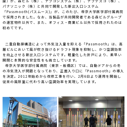
諭）が、森ビル（株）、ナブコシステム（株）、ナブテスコ（株）、
パナソニック（株）と共同で開発した新出入口システム
「Passmooth(パスムース)」が、このたび、帝京大学医学部付属病院
で採用されました。なお、当製品が共同開発者である森ビルグループ
の運営物件以外で、また、オフィス・商業ビル以外で採用されたのは
初めてです。
二重自動扉構造によって外気注入量を抑える「Passmooth」は、高
層ビルにおいて風が吹き抜けるドラフト現象を抑制し、かつ空調効率
を向上させる新出入口システムです。軽量化した折戸により、素早い
開閉と本質的な安全性をも両立しています。
帝京大学医学部付属病院（東京・板橋区）では、自動ドアからの冬
の冷気流入が問題となっており、正面入り口に「Passmooth」の導入
を決定。2012年始めから改修工事を行い、2月6日より運用を開始し
従来の風除室に代わり高い空調効率を実現しています。