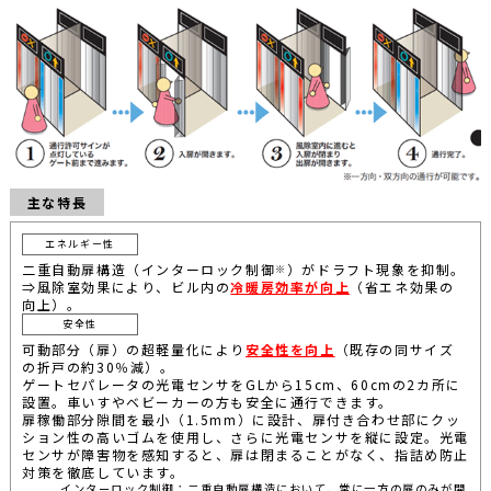
主な特長
エネルギー性
二重自動扉構造（インターロック制御
）がドラフト現象を抑制。
※
⇒風除室効果により、ビル内の
冷暖房効率が向上
（省エネ効果の
向上）。
安全性
可動部分（扉）の超軽量化により
安全性を向上
（既存の同サイズ
の折戸の約30％減）。
ゲートセパレータの光電センサをGLから15cm、60cmの2カ所に
設置。車いすやベビーカーの方も安全に通行できます。
扉稼働部分隙間を最小（1.5mm）に設計、扉付き合わせ部にクッ
ション性の高いゴムを使用し、さらに光電センサを縦に設定。光電
センサが障害物を感知すると、扉は閉まることがなく、指詰め防止
対策を徹底しています。
インターロック制御：二重自動扉構造において、常に一方の扉のみが開