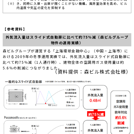
（※）
き、同時に入扉・出扉が開くことがない機構。風除室効果を高め、ビル
内温度や気圧の変化を抑制する
【参考資料】
外気流入量はスライド式自動扉に比べて約75％減（森ビルグループ
物件の運用実績）
森ビルグループが運営する「上海環球金融中心」（中国・上海市）に
おける2009年の冬季運用実績では、外気流入量はスライド式自動扉に
比べて約75％減（1人通行時）、建物全体の空調用ガス使用量は約
5.6％の削減につながりました。
（資料提供：森ビル株式会社様）