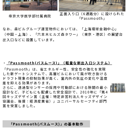
正面入り口（6通路分）に設けられた
帝京大学医学部付属病院
「Passmooth」
なお、森ビルグループ運営物件においては、「上海環球金融中心」
（中国・上海）、「六本木ヒルズ森タワー」（東京・港区）の展望台
出入口などに設置しています。
・
「Passmooth(パスムース)」（軽量な新出入口システム）
「Passmooth」は、省エネルギー性、安全性の強化を実現
した新ゲートシステムで、高層ビルにおいて風が吹き抜ける
ドラフト現象の抑制効果が高く、室内外の気圧の変化や温度
差を抑える効果があります。
さらに、透過型センサーの採用や可動部における隙間の最小
設計など、子どもにも配慮した安全設計で、2010年に「第4
回キッズデザイン賞（主催：特定非営利法人キッズデザイン
協議会、後援：経済産業省）」ユニバーサルセーフティ部門
賞を受賞しました。
「Passmooth(パスムース)」の基本動作