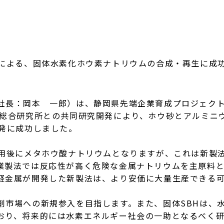
による、固体水素化ホウ素ナトリウムの合成・再生に成
長：岡本 一郎）は、静岡県先端企業育成プロジェクト推進
術総合研究所との共同研究開発により、ホウ砂とアルミニ
開発に成功しました。
用後にメタホウ酸ナトリウムとなりますが、これは新製法
業製法では反応性が高く危険な金属ナトリウムを主原料
軽金属が開発した新製法は、より安価に大量生産できる
場への新規参入を目指します。また、固体SBHは、水素
おり、将来的には水素エネルギー社会の一助となるべく研