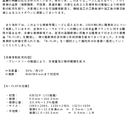
盛期の納期対応も求められています。当社では、このようなニーズに応えるべく、アルミ
厚板の品質（板厚精度、平坦度、表面外観）の更なる向上と生産体制の増強により供給体
制の拡充を図り、お客様における付加価値創造と、機械加工の工数削減や加工後の矯正削
減によるコストダウンに貢献してまいります。
また当社では、このような厚板市場ニーズに応えるため、2008年6月に精度向上につい
て発表していますが、近年のトレーサビリティへの関心から日本企業ブランドに対する期
待が高まる中、主要な板厚領域では、従来の高精度板に匹敵する精度まで引き上げた新商
品「N-FLAT」を開発し、滑川軽銅株式会社様と共同評価を進めてまいりました。その結
果良好な評価を得られた為、「N-FLAT」を一般材として国内外のお客様へ販売していく
ことといたしました。
【生産体制拡充内容】
・プレートソーの増設により、生産量及び製作範囲を拡大
⇒生産量：
50％／月UP
⇒板厚：
MAX500ｍｍまで対応可
【N－FLATの仕様】
・
材質：
A5052P（JIS規格）
・
板厚：
4.0mm～100.0mm
・
板厚公差：
±0.8％～1.0％程度
・
サイズ：
1000×2000、1250×2500、1525×3050
板厚4.0～12.0未満mm ⇒ 0.5mm／１M
・
平坦度：
板厚12.0～30.0mm ⇒ 0.4mm／１M