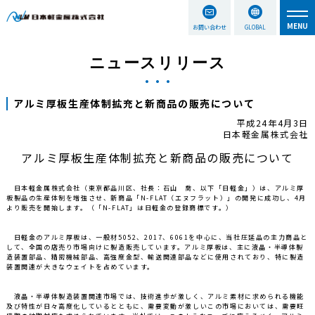
お問い合わせ
GLOBAL
ニュースリリース
アルミ厚板生産体制拡充と新商品の販売について
平成24年4月3日
日本軽金属株式会社
アルミ厚板生産体制拡充と新商品の販売について
日本軽金属株式会社（東京都品川区、社長：石山 喬、以下「日軽金」）は、アルミ厚
板製品の生産体制を増強させ、新商品「N-FLAT（エヌフラット）」の開発に成功し、4月
より販売を開始します。（「N-FLAT」は日軽金の登録商標です。）
日軽金のアルミ厚板は、一般材5052、2017、6061を中心に、当社圧延品の主力商品と
して、全国の店売り市場向けに製造販売しています。アルミ厚板は、主に液晶・半導体製
造装置部品、精密機械部品、高強度金型、輸送関連部品などに使用されており、特に製造
装置関連が大きなウェイトを占めています。
液晶・半導体製造装置関連市場では、技術進歩が激しく、アルミ素材に求められる機能
及び特性が日々高度化しているとともに、需要変動が激しいこの市場においては、需要旺