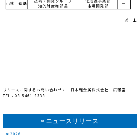
技術・開発グループ
化成品事業部
小林 幸基
－
知的財産権部長
市場開発部
以 上
リリースに関するお問い合わせ： 日本軽金属株式会社 広報室
TEL：03-5461-9333
ニュースリリース
2026