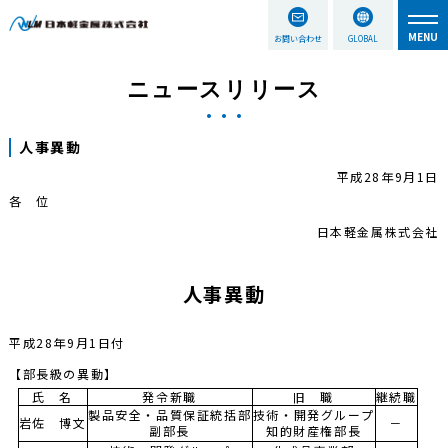
お問い合わせ
GLOBAL
ニュースリリース
人事異動
平成28年9月1日
各 位
日本軽金属株式会社
人事異動
平成28年9月1日付
【部長級の異動】
氏 名
発令新職
旧 職
継続職
製品安全・品質保証統括部
技術・開発グループ
岩佐 博文
－
副部長
知的財産権部長