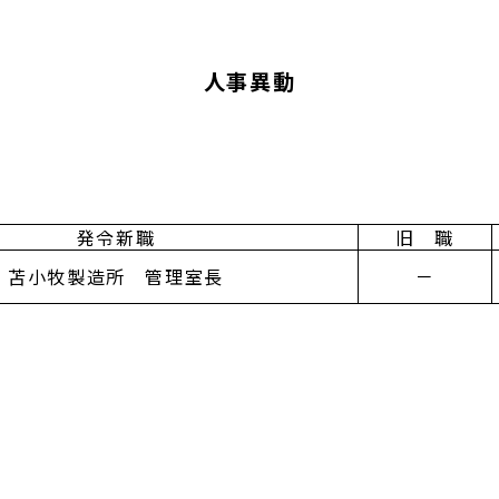
人事異動
発令新職
旧 職
苫小牧製造所 管理室長
－