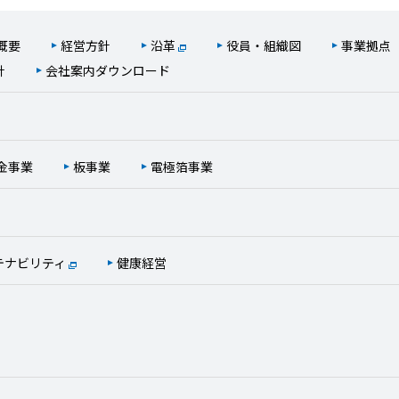
概要
経営方針
沿革
役員・組織図
事業拠点
針
会社案内ダウンロード
金事業
板事業
電極箔事業
テナビリティ
健康経営