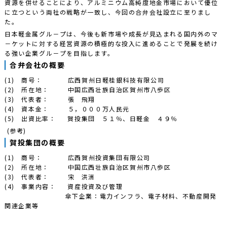
資源を併せることにより、アルミニウム高純度地金市場において優位
に立つという両社の戦略が一致し、今回の合弁会社設立に至りまし
た。
日本軽金属グル－プは、今後も新市場や成長が見込まれる国内外のマ
－ケットに対する経営資源の積極的な投入に進めることで発展を続け
る強い企業グル－プを目指します。
合弁会社の概要
(1) 商号： 広西賀州日軽桂銀科技有限公司
(2) 所在地： 中国広西壮族自治区賀州市八歩区
(3) 代表者： 張 飛翔
(4) 資本金： ５，０００万人民元
(5) 出資比率： 賀投集団 ５１％、日軽金 ４９％
(参考)
賀投集団の概要
(1) 商号： 広西賀州投資集団有限公司
(2) 所在地： 中国広西壮族自治区賀州市八歩区
(3) 代表者： 宋 洪洲
(4) 事業内容： 資産投資及び管理
傘下企業：電力インフラ、電子材料、不動産開発
関連企業等