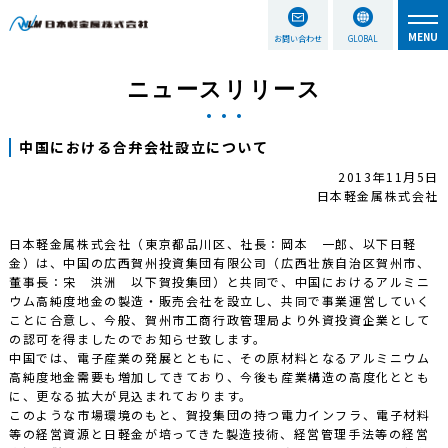
お問い合わせ
GLOBAL
ニュースリリース
中国における合弁会社設立について
2013年11月5日
日本軽金属株式会社
日本軽金属株式会社（東京都品川区、社長：岡本 一郎、以下日軽
金）は、中国の広西賀州投資集団有限公司（広西壮族自治区賀州市、
董事長：宋 洪洲 以下賀投集団）と共同で、中国におけるアルミニ
ウム高純度地金の製造・販売会社を設立し、共同で事業運営していく
ことに合意し、今般、賀州市工商行政管理局より外資投資企業として
の認可を得ましたのでお知らせ致します。
中国では、電子産業の発展とともに、その原材料となるアルミニウム
高純度地金需要も増加してきており、今後も産業構造の高度化ととも
に、更なる拡大が見込まれております。
このような市場環境のもと、賀投集団の持つ電力インフラ、電子材料
等の経営資源と日軽金が培ってきた製造技術、経営管理手法等の経営