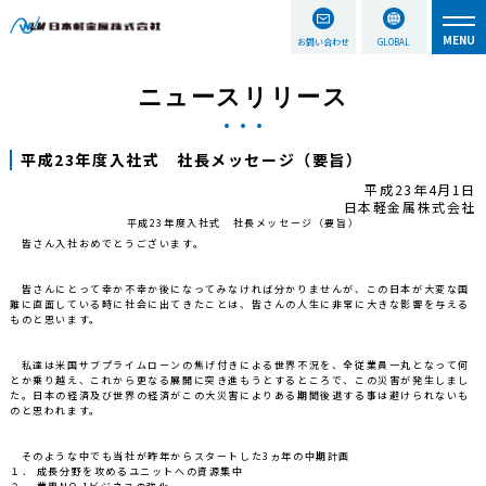
お問い合わせ
GLOBAL
ニュースリリース
平成23年度入社式 社長メッセージ（要旨）
平成
2
3
年
4
月
1
日
日本軽金属株式会社
平成23年度入社式 社長メッセージ（要旨）
皆さん入社おめでとうございます。
皆さんにとって幸か不幸か後になってみなければ分かりませんが、この日本が大変な国
難に直面している時に社会に出てきたことは、皆さんの人生に非常に大きな影響を与える
ものと思います。
私達は米国サブプライムローンの焦げ付きによる世界不況を、全従業員一丸となって何
とか乗り越え、これから更なる展開に突き進もうとするところで、この災害が発生しまし
た。日本の経済及び世界の経済がこの大災害によりある期間後退する事は避けられないも
のと思われます。
そのような中でも当社が昨年からスタートした3ヵ年の中期計画
１． 成長分野を攻めるユニットへの資源集中