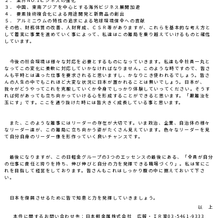
２． 業界NO.1ビジネスの強化
３． 中国、東南アジアを中心とする海外ビジネス展開加速
４． 要素技術複合化による用途開発と新商品の創出
５． アルミニウムの特性の追求による地球環境保全への貢献
その他、財務体質の改善、人財育成、ＣＳＲ等がありますが、これらを基本的な考え方と
して着実に事業を進めていく事によって、私達はこの難局を乗り越えていけるものと確信
しています。
今後の社会環境は様々な対応を必要とするものになっていきます。私達も全社員一丸と
なってこの変化に柔軟に対応していかなければなりません。このような時ですので、皆さ
んも平時とは違った仕事を要求されると思いますし、かなりこき使われるでしょう。皆さ
んの人生の中でもこれほど大変な状況に日本が置かれることは無いでしょう。日本が、
我々がどうやってこれを克服していくか全身でしっかり体験していってください。そうす
れば何があっても立ち向かっていける心を形成することができると思います。「艱難汝を
玉にす」です。ここを通り抜けた時には皆大きく成長している事と思います。
また、このような難事にはリーダーの存在が大切です。いま政治、企業、自治体の様々
なリーダー達が、この難局に立ち向かう姿がたくさん見えています。色々なリーダーを見
て自分自身のリーダー像を形作っていく良いチャンスです。
最後になりますが、この日軽金グループの3つのエッセンスの最後にある、「全員が自分
の仕事に責任と誇りを持ち、伸び伸びと自分の力を発揮できる職場づくり」。私は常にこ
れを目指して経営をしております。皆さんもこれはしっかり腹の中に据えておいて下さ
い。
日本を復興させるために皆で知恵と力を発揮していきましょう。
以 上
本件に関するお問い合わせ先：日本軽金属株式会社 広報・ＩＲ室
03-5461-9333