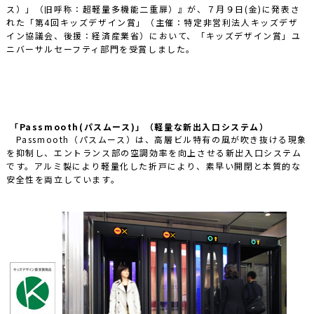
ス）」（旧呼称：超軽量多機能二重扉）』が、７月９日(金)に発表さ
れた「第4回キッズデザイン賞」（主催：特定非営利法人キッズデザ
イン協議会、後援：経済産業省）において、「キッズデザイン賞」ユ
ニバーサルセーフティ部門を受賞しました。
「Passmooth(パスムース)」（軽量な新出入口システム）
Passmooth（パスムース）は、高層ビル特有の風が吹き抜ける現象
を抑制し、エントランス部の空調効率を向上させる新出入口システム
です。アルミ製により軽量化した折戸により、素早い開閉と本質的な
安全性を両立しています。