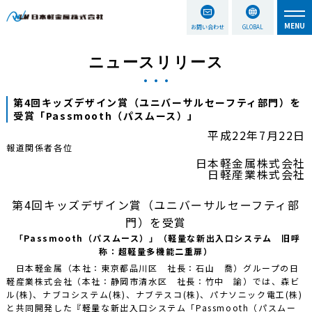
お問い合わせ
GLOBAL
ニュースリリース
第4回キッズデザイン賞（ユニバーサルセーフティ部門）を
受賞「Passmooth（パスムース）」
平成22年7月22日
報道関係者各位
日本軽金属株式会社
日軽産業株式会社
第4回キッズデザイン賞（ユニバーサルセーフティ部
門）を受賞
「Passmooth（パスムース）」（軽量な新出入口システム 旧呼
称：超軽量多機能二重扉）
日本軽金属（本社：東京都品川区 社長：石山 喬）グループの日
軽産業株式会社（本社：静岡市清水区 社長：竹中 諭）では、森ビ
ル(株)、ナブコシステム(株)、ナブテスコ(株)、パナソニック電工(株)
と共同開発した『軽量な新出入口システム「Passmooth（パスムー