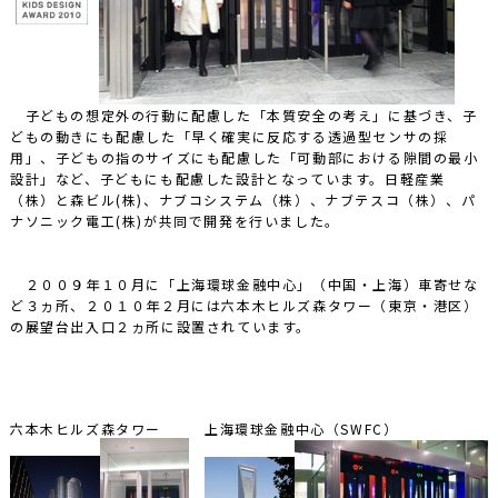
子どもの想定外の行動に配慮した「本質安全の考え」に基づき、子
どもの動きにも配慮した「早く確実に反応する透過型センサの採
用」、子どもの指のサイズにも配慮した「可動部における隙間の最小
設計」など、子どもにも配慮した設計となっています。日軽産業
（株）と森ビル(株)、ナブコシステム（株）、ナブテスコ（株）、パ
ナソニック電工(株)が共同で開発を行いました。
２００９年１０月に「上海環球金融中心」（中国・上海）車寄せな
ど３ヵ所、２０１０年２月には六本木ヒルズ森タワー（東京・港区）
の展望台出入口２ヵ所に設置されています。
六本木ヒルズ森タワー
上海環球金融中心（SWFC）