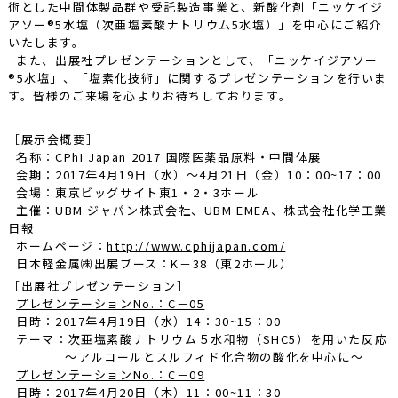
術とした中間体製品群や受託製造事業と、新酸化剤「ニッケイジ
アソー®5水塩（次亜塩素酸ナトリウム5水塩）」を中心にご紹介
いたします。
また、出展社プレゼンテーションとして、「ニッケイジアソー
®5水塩」、「塩素化技術」に関するプレゼンテーションを行いま
す。皆様のご来場を心よりお待ちしております。
［展示会概要］
名称：CPhI Japan 2017 国際医薬品原料・中間体展
会期：2017年4月19日（水）～4月21日（金）10：00~17：00
会場：東京ビッグサイト東1・2・3ホール
主催：UBM ジャパン株式会社、UBM EMEA、株式会社化学工業
日報
ホームページ：
http://www.cphijapan.com/
日本軽金属㈱出展ブース：K－38（東2ホール）
［出展社プレゼンテーション］
プレゼンテーションNo.：C－05
日時：2017年4月19日（水）14：30~15：00
テーマ：次亜塩素酸ナトリウム５水和物（SHC5）を用いた反応
～アルコールとスルフィド化合物の酸化を中心に～
プレゼンテーションNo.：C－09
日時：2017年4月20日（木）11：00~11：30