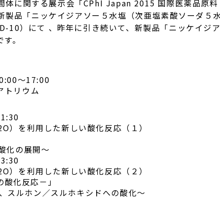
体に関する展示会「CPhI Japan 2015 国際医薬品
新製品「ニッケイジアソー５水塩（次亜塩素酸ソーダ５
、D-10）にて 、昨年に引き続いて、新製品「ニッケイ
です。
00～17:00
アトリウム
1:30
H2O）を利用した新しい酸化反応（１）
」
 酸化の展開～
3:30
H2O）を利用した新しい酸化反応（２）
の酸化反応－」
成、スルホン／スルホキシドへの酸化～