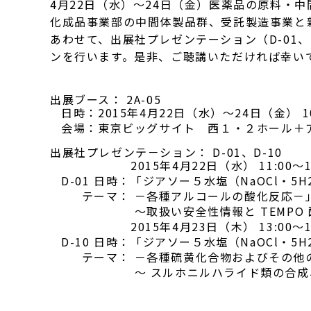
4月22日（水）～24日（金）医薬品の原料・中間
化成品事業部の中間体製品群、受託製造事業と
あわせて、出展社プレゼンテーション（D-01
ンを行います。是非、ご聴講いただければ幸い
出展ブース： 2A-05
日時：
2015年4月22日（水）～24日（金） 10:
会場：
東京ビッグサイト 西１・２ホール＋
出展社プレゼンテ－ション： D-01、D-10
2015年4月22日（水） 11:00～1
D-01 日時：
「ジアソー５水塩（NaOCl・5
テーマ：
－各種アルコールの酸化反応－
～取扱い安全性情報と TEMPO
2015年4月23日（木） 13:00～1
D-10 日時：
「ジアソー５水塩（NaOCl・5
テーマ：
－各種硫黄化合物およびその他
～ スルホニルハライド類の合