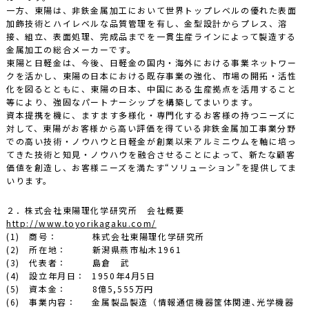
一方、東陽は、非鉄金属加工において世界トップレベルの優れた表面
加飾技術とハイレベルな品質管理を有し、金型設計からプレス、溶
接、組立、表面処理、完成品までを一貫生産ラインによって製造する
金属加工の総合メーカーです。
東陽と日軽金は、今後、日軽金の国内・海外における事業ネットワー
クを活かし、東陽の日本における既存事業の強化、市場の開拓・活性
化を図るとともに、東陽の日本、中国にある生産拠点を活用すること
等により、強固なパートナーシップを構築してまいります。
資本提携を機に、ますます多様化・専門化するお客様の持つニーズに
対して、東陽がお客様から高い評価を得ている非鉄金属加工事業分野
での高い技術・ノウハウと日軽金が創業以来アルミニウムを軸に培っ
てきた技術と知見・ノウハウを融合させることによって、新たな顧客
価値を創造し、お客様ニーズを満たす“ソリューション”を提供してま
いります。
２．株式会社東陽理化学研究所 会社概要
http://www.toyorikagaku.com/
(1) 商号： 株式会社東陽理化学研究所
(2) 所在地： 新潟県燕市杣木1961
(3) 代表者： 島倉 武
(4) 設立年月日： 1950年4月5日
(5) 資本金： 8億5,555万円
(6) 事業内容： 金属製品製造（情報通信機器筐体関連､光学機器