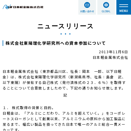
お問い合わせ
GLOBAL
ニュースリリース
株式会社東陽理化学研究所への資本参加について
2013年11月6日
日本軽金属株式会社
日本軽金属株式会社（東京都品川区、社長：岡本 一郎、以下日軽
金）は、株式会社東陽理化学研究所（新潟県燕市、社長：島倉 武、
以下東陽）が保有する自己株式（発行済株式の２３．６％）を取得す
ることについて合意致しましたので、下記の通りお知らせ致します。
記
１． 株式取得の背景と目的。
日軽金は、「アルミにこだわり、アルミを超えていく。」をコーポレ
ートスローガンとして創業以来、アルミニウムの原料から加工製品に
至るまで、幅広い製品を扱ってきた日本で唯一のアルミ総合一貫メー
カーです。