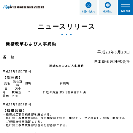
お問い合わせ
GLOBAL
ニュースリリース
機構改革および人事異動
平成23年6月29日
各 位
日本軽金属株式会社
機構改革および人事異動
平成23年6月17日付
【部長級】
発令新
氏名
旧職
継続職
職
三
苫小
－
宅
牧製造
日軽北海道(株)代表取締役社長
純明
所長
平成23年6月29日付
【機構改革】
・
軽圧加工事業統括部を廃止する。
軽圧加工事業統括部軽圧技術開発部を技術・開発グループに移管し、技術・開発グルー
・
プ軽圧技術開発部とする。
・
軽圧加工事業統括部容器部を容器部とする。