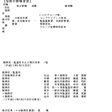
【役員の委嘱変更】
役職・
発令新職
旧職
継続職
氏名
取締
役
ＣＳＲグループ長、
専務
大阪支社管
コンプライアンス担当、
執行役
－
掌、名古屋支社
監査室管掌、法務部管掌、
員
管掌
環境担当、
藤
グループ営業特命担当
岡
誠
取締役・監査役および執行役員 一覧
（平成23年6月29日付）
取締役・監査役
代表取締役社長
石山 喬
※取締役
上野 晃嗣
取締役
中嶋 豪
社外取締役
飯島 英胤
取締役
藤岡 誠
社外取締役
酒井 邦弥
取締役
石原 充
常勤監査役
中村 秀樹
取締役
宮内 忠一
※常勤監査役
朝日 格
取締役
岡本 一郎
社外監査役
藤田 讓
※取締役
井上 厚
社外監査役
和食 克雄
※取締役
山本 博
社外監査役
結城 康郎
（※平成23年6月29日付の新任）
執行役員（＊は取締役兼務）
委 嘱