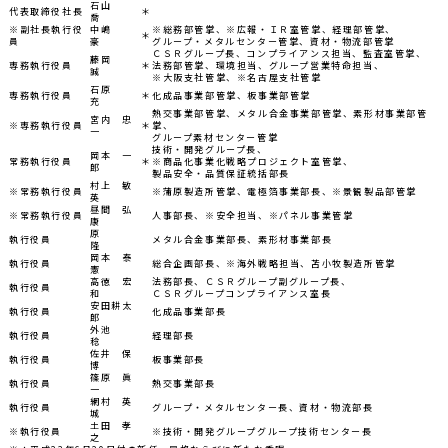
石山
代表取締役社長
＊
喬
※副社長執行役
中嶋
※総務部管掌、※広報・ＩＲ室管掌、経理部管掌、
＊
員
豪
グループ・メタルセンター管掌、資材・物流部管掌
ＣＳＲグループ長、コンプライアンス担当、監査室管掌、
藤岡
専務執行役員
＊
法務部管掌、環境担当、グループ営業特命担当、
誠
※大阪支社管掌、※名古屋支社管掌
石原
専務執行役員
＊
化成品事業部管掌、板事業部管掌
充
熱交事業部管掌、メタル合金事業部管掌、素形材事業部管
宮内 忠
※専務執行役員
＊
掌、
一
グループ素材センター管掌
技術・開発グループ長、
岡本 一
常務執行役員
＊
※商品化事業化戦略プロジェクト室管掌、
郎
製品安全・品質保証統括部長
村上 敏
※常務執行役員
※蒲原製造所管掌、電極箔事業部長、※景観製品部管掌
英
昼間 弘
※常務執行役員
人事部長、※安全担当、※パネル事業管掌
康
原
執行役員
メタル合金事業部長、素形材事業部長
隆
岡本 泰
執行役員
総合企画部長、※海外戦略担当、苫小牧製造所管掌
憲
高徳 宏
法務部長、ＣＳＲグループ副グループ長、
執行役員
和
ＣＳＲグループコンプライアンス室長
安田耕太
執行役員
化成品事業部長
郎
外池
執行役員
経理部長
稔
佐井 保
執行役員
板事業部長
博
篠原 眞
執行役員
熱交事業部長
一
網村 英
執行役員
グループ・メタルセンター長、資材・物流部長
城
土田 孝
※執行役員
※技術・開発グループグループ技術センター長
之