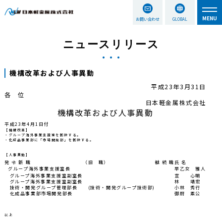
お問い合わせ
GLOBAL
ニュースリリース
機構改革および人事異動
平成23年3月31日
各 位
日本軽金属株式会社
機構改革および人事異動
平成23年4月1日付
【機構改革】
・グループ海外事業支援室を新設する。
・化成品事業部に「市場開発部」を新設する。
【人事異動】
発 令 新 職
（旧 職）
継 続 職
氏 名
グループ海外事業支援室長
早乙女 雅人
グループ海外事業支援室副室長
宣 心明
グループ海外事業支援室副室長
林 靖宏
技術・開発グループ管理部長
(技術・開発グループ技術部)
小林 秀行
化成品事業部市場開発部長
御厨 素公
以上